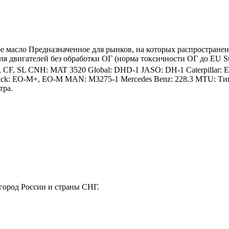
 масло Предназначенное для рынков, на которых распространен
я двигателей без обработки ОГ (норма токсичности ОГ до EU Sta
 CF, SL CNH: MAT 3520 Global: DHD-1 JASO: DH-1 Caterpillar: ECF
k: EO-M+, EO-M MAN: M3275-1 Mercedes Benz: 228.3 MTU: Тип 2
тра.
город России и страны СНГ.