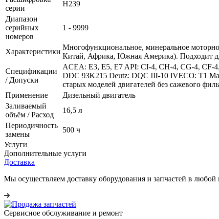
H239
серии
Диапазон
серийных
1 - 9999
номеров
Многофункциональное, минеральное моторное
Характеристики
Китай, Африка, Южная Америка). Подходит дл
ACEA: E3, E5, E7 API: CI-4, CH-4, CG-4, CF-4,
Спецификации
DDC 93K215 Deutz: DQC III-10 IVECO: T1 Mac
/ Допуски
старых моделей двигателей без сажевого филь
Применение
Дизельный двигатель
Заливаемый
16,5 л
объём / Расход
Периодичность
500 ч
замены
Услуги
Дополнительные услуги
Доставка
Мы осуществляем доставку оборудования и запчастей в любой 
Сервисное обслуживание и ремонт