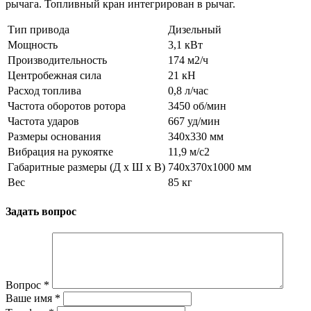
рычага. Топливный кран интегрирован в рычаг.
Тип привода
Дизельный
Мощность
3,1 кВт
Производительность
174 м2/ч
Центробежная сила
21 кН
Расход топлива
0,8 л/час
Частота оборотов ротора
3450 об/мин
Частота ударов
667 уд/мин
Размеры основания
340х330 мм
Вибрация на рукоятке
11,9 м/с2
Габаритные размеры (Д x Ш x В)
740х370х1000 мм
Вес
85 кг
Задать вопрос
Вопрос
*
Ваше имя
*