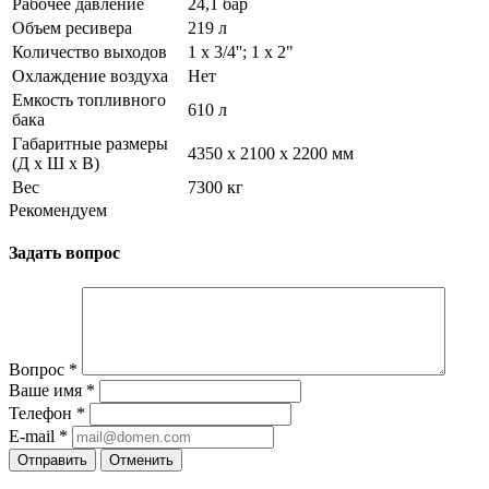
Рабочее давление
24,1 бар
Объем ресивера
219 л
Количество выходов
1 х 3/4''; 1 х 2"
Охлаждение воздуха
Нет
Емкость топливного
610 л
бака
Габаритные размеры
4350 х 2100 х 2200 мм
(Д x Ш x В)
Вес
7300 кг
Рекомендуем
Задать вопрос
Вопрос
*
Ваше имя
*
Телефон
*
E-mail
*
Отправить
Отменить