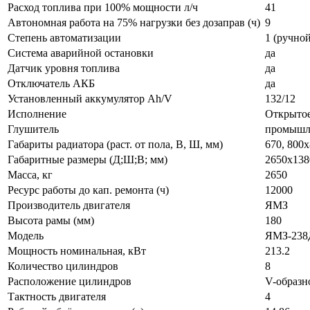
Расход топлива при 100% мощности л/ч
41
Автономная работа на 75% нагрузки без дозаправ (ч)
9
Степень автоматизации
1 (ручной
Система аварийной остановки
да
Датчик уровня топлива
да
Отключатель АКБ
да
Установленный аккумулятор Ah/V
132/12
Исполнение
Открыто
Глушитель
промышл
Габариты радиатора (раст. от пола, В, Ш, мм)
670, 800
Габаритные размеры (Д;Ш;В; мм)
2650x138
Масса, кг
2650
Ресурс работы до кап. ремонта (ч)
12000
Производитель двигателя
ЯМЗ
Высота рамы (мм)
180
Модель
ЯМЗ-23
Мощность номинальная, кВт
213.2
Количество цилиндров
8
Расположение цилиндров
V-образн
Тактность двигателя
4