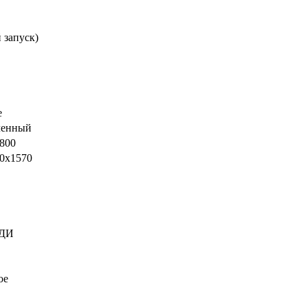
 запуск)
е
енный
х800
0x1570
8ДИ
ое