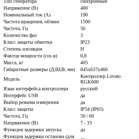
Тип генератора
синхронный
Напряжение (В)
400
Номинальный ток (А)
190
Частота вращения, об/мин
1500
Частота, Гц
50
Количество фаз
3
Класс защиты обмотки
IP23
Степень изоляции
Н
Фактор мощности (cos φ)
0,8
Масса, кг
405
Габаритные размеры (Д;Ш;В; мм)
845х637х460
Контроллер Lovato
Модель
RGK600
Язык интерфейса контроллера
русский
Интерфейс USB
да
Выбор режима измерения
да
Класс защиты
IP54 (IP65)
Частота, Гц
50 / 60
Напряжение (В)
7 - 33
Функция задержки запуска
да
Функция задержки останова (для