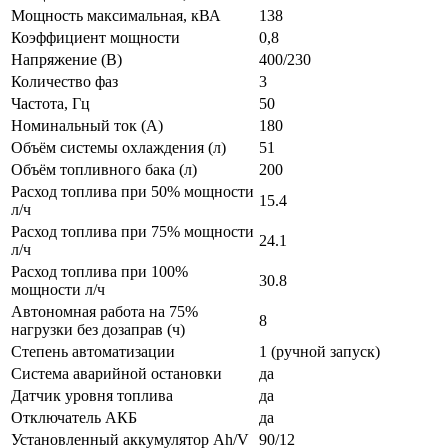
Мощность максимальная, кВА
138
Коэффициент мощности
0,8
Напряжение (В)
400/230
Количество фаз
3
Частота, Гц
50
Номинальный ток (А)
180
Объём системы охлаждения (л)
51
Объём топливного бака (л)
200
Расход топлива при 50% мощности
15.4
л/ч
Расход топлива при 75% мощности
24.1
л/ч
Расход топлива при 100%
30.8
мощности л/ч
Автономная работа на 75%
8
нагрузки без дозаправ (ч)
Степень автоматизации
1 (ручной запуск)
Система аварийной остановки
да
Датчик уровня топлива
да
Отключатель АКБ
да
Установленный аккумулятор Ah/V
90/12