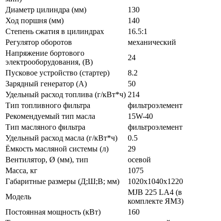
Диаметр цилиндра (мм)
130
Ход поршня (мм)
140
Степень сжатия в цилиндрах
16.5:1
Регулятор оборотов
механический
Напряжение бортового
24
электрооборудования, (В)
Пусковое устройство (стартер)
8.2
Зарядный генератор (А)
50
Удельный расход топлива (г/кВт*ч)
214
Тип топливного фильтра
фильтроэлемент
Рекомендуемый тип масла
15W-40
Тип масляного фильтра
фильтроэлемент
Удельный расход масла (г/кВт*ч)
0.5
Ёмкость масляной системы (л)
29
Вентилятор, Ø (мм), тип
осевой
Масса, кг
1075
Габаритные размеры (Д;Ш;В; мм)
1020х1040х1220
MJB 225 LА4 (в
Модель
комплекте ЯМЗ)
Постоянная мощность (кВт)
160