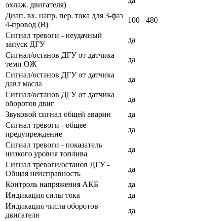
да
охлаж. двигателя)
Диап. вх. напр. пер. тока для 3-фаз
100 - 480
4-провод (В)
Сигнал тревоги - неудачный
да
запуск ДГУ
Сигнал/останов ДГУ от датчика
да
темп ОЖ
Сигнал/останов ДГУ от датчика
да
давл масла
Сигнал/останов ДГУ от датчика
да
оборотов двиг
Звуковой сигнал общей аварии
да
Сигнал тревоги - общее
да
предупреждение
Сигнал тревоги - показатель
да
низкого уровня топлива
Сигнал тревоги/останов ДГУ -
да
Общая неисправность
Контроль напряжения АКБ
да
Индикация силы тока
да
Индикация числа оборотов
да
двигателя