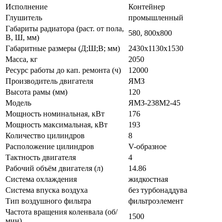
Исполнение
Контейнер
Глушитель
промышленный
Габариты радиатора (раст. от пола,
580, 800х800
В, Ш, мм)
Габаритные размеры (Д;Ш;В; мм)
2430х1130х1530
Масса, кг
2050
Ресурс работы до кап. ремонта (ч)
12000
Производитель двигателя
ЯМЗ
Высота рамы (мм)
120
Модель
ЯМЗ-238М2-45
Мощность номинальная, кВт
176
Мощность максимальная, кВт
193
Количество цилиндров
8
Расположение цилиндров
V-образное
Тактность двигателя
4
Рабочий объём двигателя (л)
14.86
Система охлаждения
жидкостная
Система впуска воздуха
без турбонаддува
Тип воздушного фильтра
фильтроэлемент
Частота вращения коленвала (об/
1500
мин)