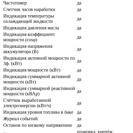
Частотомер
да
Счетчик часов наработки
да
Индикация температуры
да
охлаждающей жидкости
Индикация давления масла
да
Индикация коэффициент
да
мощности (cosφ)
Индикация напряжения
да
аккумулятора (В)
Индикация активной мощности по
да
3ф. (кВт)
Индикация мощности (кВт)
да
Индикация суммарной активной
да
мощности (кВт)
Индикация суммарной реактивной
да
мощности (кВАр)
Счётчик выработанной
да
электроэнергии (кВт/ч)
Индикация уровня топлива в баке
да
Журнал событий
да
Останов по низкому напряжению
да
упаковка, крепёж,