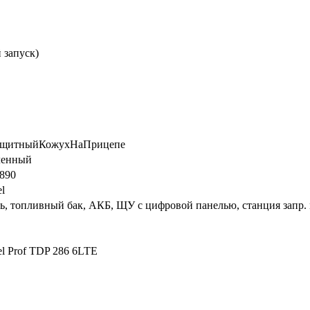
 запуск)
ащитныйКожухНаПрицепе
енный
x890
l
ь, топливный бак, АКБ, ЩУ с цифровой панелью, станция запр
el Prof TDP 286 6LTE