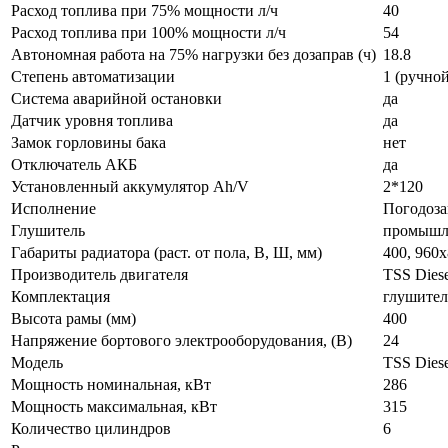
Расход топлива при 75% мощности л/ч
40
Расход топлива при 100% мощности л/ч
54
Автономная работа на 75% нагрузки без дозаправ (ч)
18.8
Степень автоматизации
1 (ручной
Система аварийной остановки
да
Датчик уровня топлива
да
Замок горловины бака
нет
Отключатель АКБ
да
Установленный аккумулятор Ah/V
2*120
Исполнение
Погодоз
Глушитель
промышл
Габариты радиатора (раст. от пола, В, Ш, мм)
400, 960
Производитель двигателя
TSS Diese
Комплектация
глушител
Высота рамы (мм)
400
Напряжение бортового электрооборудования, (В)
24
Модель
TSS Dies
Мощность номинальная, кВт
286
Мощность максимальная, кВт
315
Количество цилиндров
6