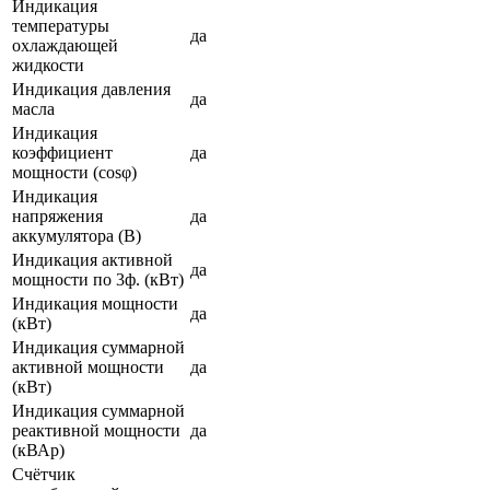
Индикация
температуры
да
охлаждающей
жидкости
Индикация давления
да
масла
Индикация
коэффициент
да
мощности (cosφ)
Индикация
напряжения
да
аккумулятора (В)
Индикация активной
да
мощности по 3ф. (кВт)
Индикация мощности
да
(кВт)
Индикация суммарной
активной мощности
да
(кВт)
Индикация суммарной
реактивной мощности
да
(кВАр)
Счётчик