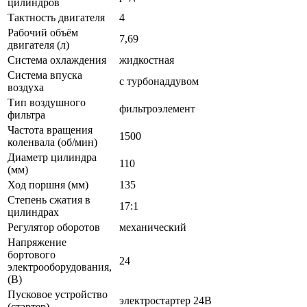
цилиндров
Тактность двигателя
4
Рабочий объём
7,69
двигателя (л)
Система охлаждения
жидкостная
Система впуска
с турбонаддувом
воздуха
Тип воздушного
фильтроэлемент
фильтра
Частота вращения
1500
коленвала (об/мин)
Диаметр цилиндра
110
(мм)
Ход поршня (мм)
135
Степень сжатия в
17:1
цилиндрах
Регулятор оборотов
механический
Напряжение
бортового
24
электрооборудования,
(В)
Пусковое устройство
электростартер 24В
(стартер)