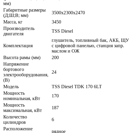
мм)
Габаритные размеры
3500x2300x2470
(Д;Ш;В; мм)
Масса, кг
3450
Производитель
TSS Diesel
двигателя
глушитель, топливный бак, АКБ, ЩУ
Комплектация
с цифровой панелью, станция запр.
маслом и ОЖ
Высота рамы (мм)
200
Напряжение
бортового
24
электрооборудования,
(В)
Модель
TSS Diesel TDK 170 6LT
Мощность
170
номинальная, кВт
Мощность
187
максимальная, кВт
Количество
6
цилиндров
Расположение
рядное