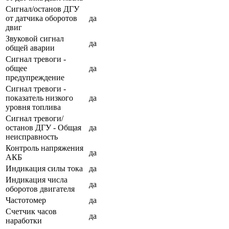
Сигнал/останов ДГУ
от датчика оборотов
да
двиг
Звуковой сигнал
да
общей аварии
Сигнал тревоги -
общее
да
предупреждение
Сигнал тревоги -
показатель низкого
да
уровня топлива
Сигнал тревоги/
останов ДГУ - Общая
да
неисправность
Контроль напряжения
да
АКБ
Индикация силы тока
да
Индикация числа
да
оборотов двигателя
Частотомер
да
Счетчик часов
да
наработки