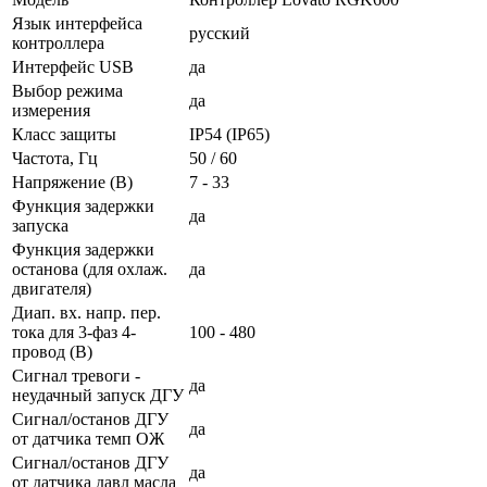
Язык интерфейса
русский
контроллера
Интерфейс USB
да
Выбор режима
да
измерения
Класс защиты
IP54 (IP65)
Частота, Гц
50 / 60
Напряжение (В)
7 - 33
Функция задержки
да
запуска
Функция задержки
останова (для охлаж.
да
двигателя)
Диап. вх. напр. пер.
тока для 3-фаз 4-
100 - 480
провод (В)
Сигнал тревоги -
да
неудачный запуск ДГУ
Сигнал/останов ДГУ
да
от датчика темп ОЖ
Сигнал/останов ДГУ
да
от датчика давл масла