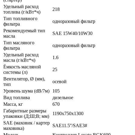
Удельный расход
218
топлива (г/кВт*ч)
Тип топливного
одноразовый фильтр
фильтра
Рекомендуемый тип
SAE 15W40/10W30
масла
Тип масляного
одноразовый фильтр
фильтра
Удельный расход
1.6
масла (г/кВт*ч)
Ёмкость масляной
25
системы (л)
Вентилятор, Ø (мм),
осевой
тип
Уровень шума (dB/7м)
105
Вид топлива
дизельное
Масса, кг
670
Габаритные размеры
1190x750x1300
упаковки (Д;Ш;В; мм)
SAE (маховик / картер
SAE11.5''/SAE3#
маховика)
Модель
Контроллер Lovato RGK600