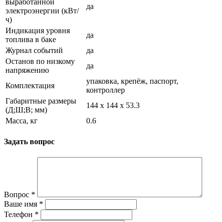
выработанной
да
электроэнергии (кВт/
ч)
Индикация уровня
да
топлива в баке
Журнал событий
да
Останов по низкому
да
напряжению
упаковка, крепёж, паспорт,
Комплектация
контроллер
Габаритные размеры
144 х 144 х 53.3
(Д;Ш;В; мм)
Масса, кг
0.6
Задать вопрос
Вопрос
*
Ваше имя
*
Телефон
*