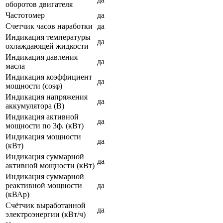
оборотов двигателя
Частотомер
да
Счетчик часов наработки
да
Индикация температуры
да
охлаждающей жидкости
Индикация давления
да
масла
Индикация коэффициент
да
мощности (cosφ)
Индикация напряжения
да
аккумулятора (В)
Индикация активной
да
мощности по 3ф. (кВт)
Индикация мощности
да
(кВт)
Индикация суммарной
да
активной мощности (кВт)
Индикация суммарной
реактивной мощности
да
(кВАр)
Счётчик выработанной
да
электроэнергии (кВт/ч)