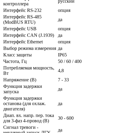
русский
контроллера
Интерфейс RS-232
опция
Интерфейс RS-485
да
(ModBUS RTU)
Интерфейс USB
опция
Интерфейс CAN (J.1939)
да
Интерфейс Ethernet
опция
Выбор режима измерения
да
Класс защиты
IP65
Частота, Гц
50 / 60 / 400
Потребляемая мощность,
4,8
Вт
Напряжение (В)
7 - 33
Функция задержки
да
запуска
Функция задержки
останова (для охлаж.
да
двигателя)
Диап. вх. напр. пер. тока
30 - 600
для 3-фаз 4-провод (В)
Сигнал тревоги -
да
неудачный запуск ДГУ