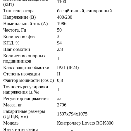
1100
(кВт)
Тип генератора
бесщёточный, синхронный
Напряжение (В)
400/230
Номинальный ток (А)
1986
Частота, Гц
50
Количество фаз
3
КПД, %
94
Шаг обмотки
2/3
Количество опорных
1
подшипников
Класс защиты обмотки
IP21 (IP23)
Степень изоляции
Н
Фактор мощности (cos φ)
0,8
Точность регулировки
1
напряжения (± %)
Регулятор напряжения
да
Масса, кг
2796
Габаритные размеры
1597x794x1075
(Д;Ш;В; мм)
Модель
Контроллер Lovato RGK800
Язык интерфейса