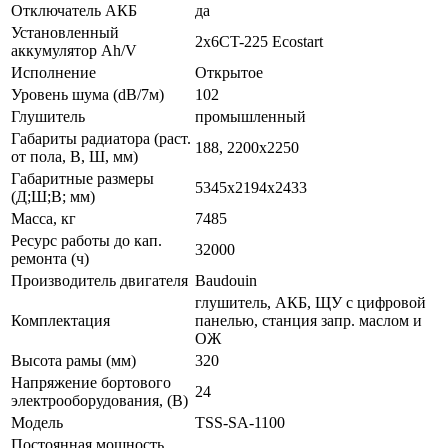
Отключатель АКБ
да
Установленный
2x6CT-225 Ecostart
аккумулятор Ah/V
Исполнение
Открытое
Уровень шума (dB/7м)
102
Глушитель
промышленный
Габариты радиатора (раст.
188, 2200x2250
от пола, В, Ш, мм)
Габаритные размеры
5345x2194x2433
(Д;Ш;В; мм)
Масса, кг
7485
Ресурс работы до кап.
32000
ремонта (ч)
Производитель двигателя
Baudouin
глушитель, АКБ, ЩУ с цифровой
Комплектация
панелью, станция запр. маслом и
ОЖ
Высота рамы (мм)
320
Напряжение бортового
24
электрооборудования, (В)
Модель
TSS-SA-1100
Постоянная мощность