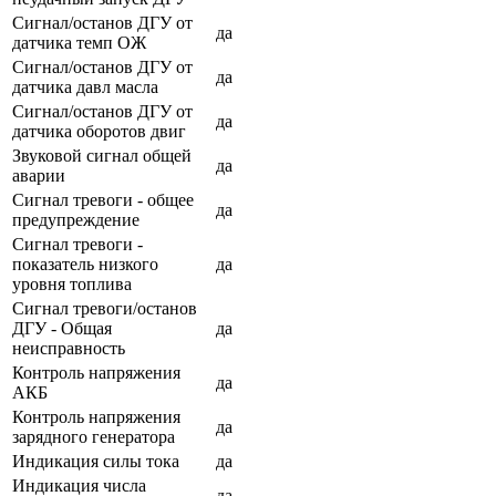
Сигнал/останов ДГУ от
да
датчика темп ОЖ
Сигнал/останов ДГУ от
да
датчика давл масла
Сигнал/останов ДГУ от
да
датчика оборотов двиг
Звуковой сигнал общей
да
аварии
Сигнал тревоги - общее
да
предупреждение
Сигнал тревоги -
показатель низкого
да
уровня топлива
Сигнал тревоги/останов
ДГУ - Общая
да
неисправность
Контроль напряжения
да
АКБ
Контроль напряжения
да
зарядного генератора
Индикация силы тока
да
Индикация числа
да