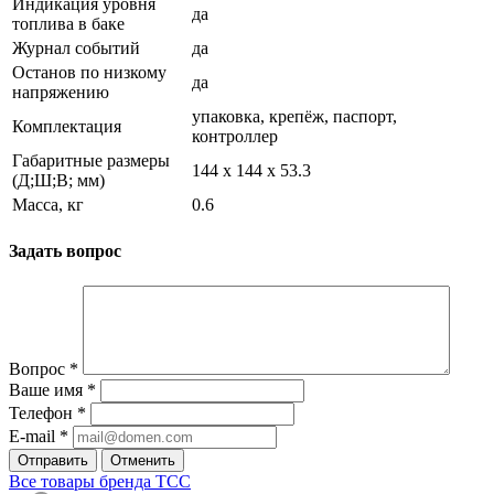
Индикация уровня
да
топлива в баке
Журнал событий
да
Останов по низкому
да
напряжению
упаковка, крепёж, паспорт,
Комплектация
контроллер
Габаритные размеры
144 х 144 х 53.3
(Д;Ш;В; мм)
Масса, кг
0.6
Задать вопрос
Вопрос
*
Ваше имя
*
Телефон
*
E-mail
*
Отправить
Отменить
Все товары бренда ТСС