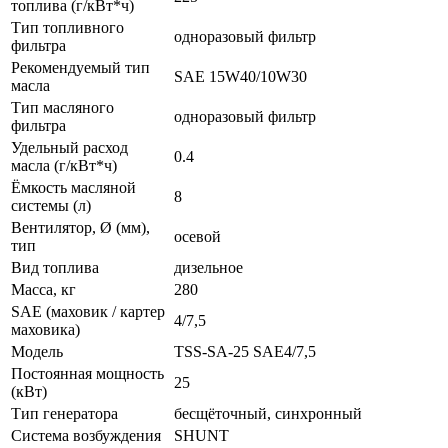
топлива (г/кВт*ч)
Тип топливного
одноразовый фильтр
фильтра
Рекомендуемый тип
SAE 15W40/10W30
масла
Тип масляного
одноразовый фильтр
фильтра
Удельный расход
0.4
масла (г/кВт*ч)
Ёмкость масляной
8
системы (л)
Вентилятор, Ø (мм),
осевой
тип
Вид топлива
дизельное
Масса, кг
280
SAE (маховик / картер
4/7,5
маховика)
Модель
TSS-SA-25 SAE4/7,5
Постоянная мощность
25
(кВт)
Тип генератора
бесщёточный, синхронный
Система возбуждения
SHUNT