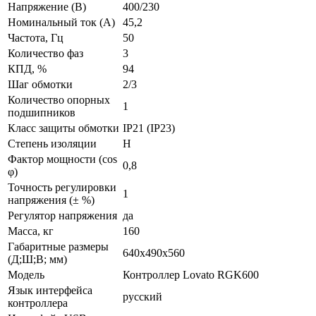
Напряжение (В)
400/230
Номинальный ток (А)
45,2
Частота, Гц
50
Количество фаз
3
КПД, %
94
Шаг обмотки
2/3
Количество опорных
1
подшипников
Класс защиты обмотки
IP21 (IP23)
Степень изоляции
Н
Фактор мощности (cos
0,8
φ)
Точность регулировки
1
напряжения (± %)
Регулятор напряжения
да
Масса, кг
160
Габаритные размеры
640х490х560
(Д;Ш;В; мм)
Модель
Контроллер Lovato RGK600
Язык интерфейса
русский
контроллера