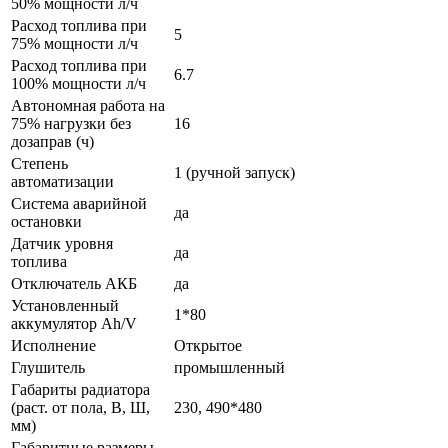
50% мощности л/ч
Расход топлива при
5
75% мощности л/ч
Расход топлива при
6.7
100% мощности л/ч
Автономная работа на
75% нагрузки без
16
дозаправ (ч)
Степень
1 (ручной запуск)
автоматизации
Система аварийной
да
остановки
Датчик уровня
да
топлива
Отключатель АКБ
да
Установленный
1*80
аккумулятор Ah/V
Исполнение
Открытое
Глушитель
промышленный
Габариты радиатора
(раст. от пола, В, Ш,
230, 490*480
мм)
Габаритные размеры