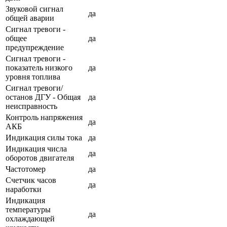
Звуковой сигнал
да
общей аварии
Сигнал тревоги -
общее
да
предупреждение
Сигнал тревоги -
показатель низкого
да
уровня топлива
Сигнал тревоги/
останов ДГУ - Общая
да
неисправность
Контроль напряжения
да
АКБ
Индикация силы тока
да
Индикация числа
да
оборотов двигателя
Частотомер
да
Счетчик часов
да
наработки
Индикация
температуры
да
охлаждающей