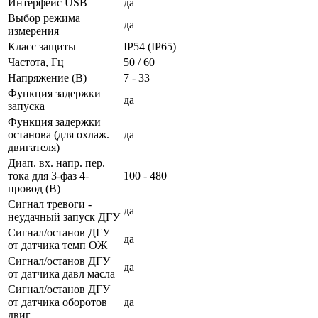
Интерфейс USB
да
Выбор режима
да
измерения
Класс защиты
IP54 (IP65)
Частота, Гц
50 / 60
Напряжение (В)
7 - 33
Функция задержки
да
запуска
Функция задержки
останова (для охлаж.
да
двигателя)
Диап. вх. напр. пер.
тока для 3-фаз 4-
100 - 480
провод (В)
Сигнал тревоги -
да
неудачный запуск ДГУ
Сигнал/останов ДГУ
да
от датчика темп ОЖ
Сигнал/останов ДГУ
да
от датчика давл масла
Сигнал/останов ДГУ
от датчика оборотов
да
двиг