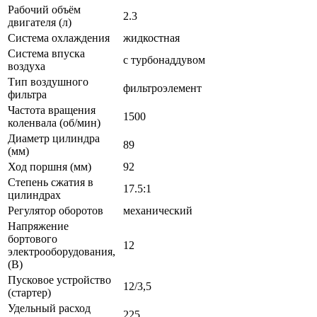
Рабочий объём
2.3
двигателя (л)
Система охлаждения
жидкостная
Система впуска
с турбонаддувом
воздуха
Тип воздушного
фильтроэлемент
фильтра
Частота вращения
1500
коленвала (об/мин)
Диаметр цилиндра
89
(мм)
Ход поршня (мм)
92
Степень сжатия в
17.5:1
цилиндрах
Регулятор оборотов
механический
Напряжение
бортового
12
электрооборудования,
(В)
Пусковое устройство
12/3,5
(стартер)
Удельный расход
225