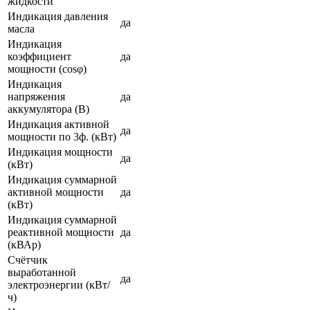
жидкости
Индикация давления
да
масла
Индикация
коэффициент
да
мощности (cosφ)
Индикация
напряжения
да
аккумулятора (В)
Индикация активной
да
мощности по 3ф. (кВт)
Индикация мощности
да
(кВт)
Индикация суммарной
активной мощности
да
(кВт)
Индикация суммарной
реактивной мощности
да
(кВАр)
Счётчик
выработанной
да
электроэнергии (кВт/
ч)