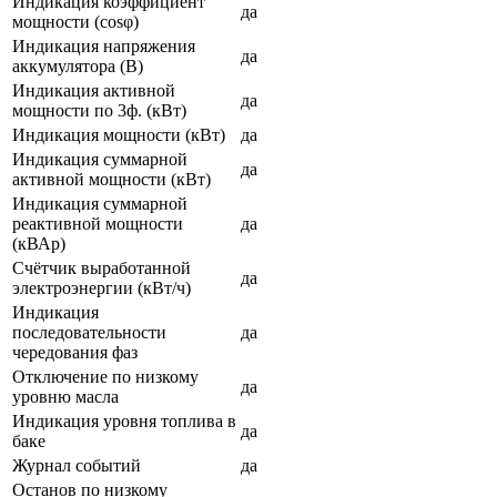
Индикация коэффициент
да
мощности (cosφ)
Индикация напряжения
да
аккумулятора (В)
Индикация активной
да
мощности по 3ф. (кВт)
Индикация мощности (кВт)
да
Индикация суммарной
да
активной мощности (кВт)
Индикация суммарной
реактивной мощности
да
(кВАр)
Счётчик выработанной
да
электроэнергии (кВт/ч)
Индикация
последовательности
да
чередования фаз
Отключение по низкому
да
уровню масла
Индикация уровня топлива в
да
баке
Журнал событий
да
Останов по низкому