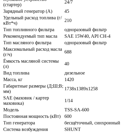
24/7
(стартер)
Зарядный генератор (А)
45
Удельный расход топлива (г/
210
кВт*ч)
Тип топливного фильтра
одноразовый фильтр
Рекомендуемый тип масла
SAE 15W40, API CH-4
Тип масляного фильтра
одноразовый фильтр
Максимальный расход масла
688
(г/ч)
Ёмкость масляной системы
40
(л)
Вид топлива
дизельное
Масса, кг
1420
Габаритные размеры (Д;Ш;В;
1738x1389x1258
мм)
SAE (маховик / картер
1/14
маховика)
Модель
TSS-SA-600
Постоянная мощность (кВт)
600
Тип генератора
бесщёточный, синхронный
Система возбуждения
SHUNT