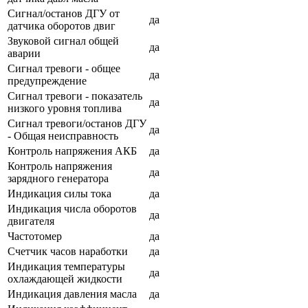
Сигнал/останов ДГУ от
да
датчика оборотов двиг
Звуковой сигнал общей
да
аварии
Сигнал тревоги - общее
да
предупреждение
Сигнал тревоги - показатель
да
низкого уровня топлива
Сигнал тревоги/останов ДГУ
да
- Общая неисправность
Контроль напряжения АКБ
да
Контроль напряжения
да
зарядного генератора
Индикация силы тока
да
Индикация числа оборотов
да
двигателя
Частотомер
да
Счетчик часов наработки
да
Индикация температуры
да
охлаждающей жидкости
Индикация давления масла
да