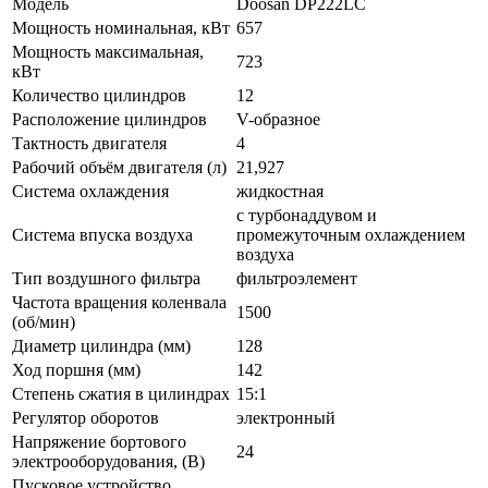
Модель
Doosan DP222LC
Мощность номинальная, кВт
657
Мощность максимальная,
723
кВт
Количество цилиндров
12
Расположение цилиндров
V-образное
Тактность двигателя
4
Рабочий объём двигателя (л)
21,927
Система охлаждения
жидкостная
с турбонаддувом и
Система впуска воздуха
промежуточным охлаждением
воздуха
Тип воздушного фильтра
фильтроэлемент
Частота вращения коленвала
1500
(об/мин)
Диаметр цилиндра (мм)
128
Ход поршня (мм)
142
Степень сжатия в цилиндрах
15:1
Регулятор оборотов
электронный
Напряжение бортового
24
электрооборудования, (В)
Пусковое устройство