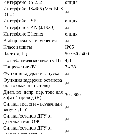
Интерфейс RS-232
опция
Интерфейс RS-485 (ModBUS
да
RTU)
Интерфейс USB
опция
Интерфейс CAN (J.1939)
да
Интерфейс Ethernet
опция
Выбор режима измерения
да
Класс защиты
IP65
Частота, Гц
50 / 60 / 400
Потребляемая мощность, Вт
4,8
Напряжение (В)
7 - 33
Функция задержки запуска
да
Функция задержки останова
да
(для охлаж. двигателя)
Диап. вх. напр. пер. тока для
30 - 600
3-фаз 4-провод (В)
Сигнал тревоги - неудачный
да
запуск ДГУ
Сигнал/останов ДГУ от
да
датчика темп ОЖ
Сигнал/останов ДГУ от
да
датчика давл масла