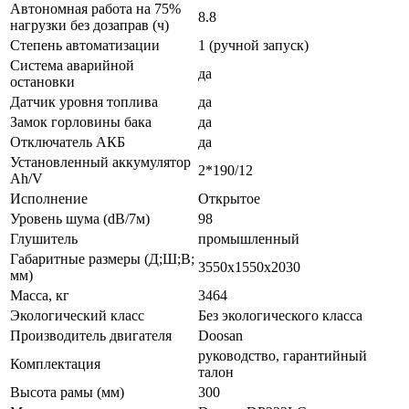
Автономная работа на 75%
8.8
нагрузки без дозаправ (ч)
Степень автоматизации
1 (ручной запуск)
Система аварийной
да
остановки
Датчик уровня топлива
да
Замок горловины бака
да
Отключатель АКБ
да
Установленный аккумулятор
2*190/12
Ah/V
Исполнение
Открытое
Уровень шума (dB/7м)
98
Глушитель
промышленный
Габаритные размеры (Д;Ш;В;
3550х1550х2030
мм)
Масса, кг
3464
Экологический класс
Без экологического класса
Производитель двигателя
Doosan
руководство, гарантийный
Комплектация
талон
Высота рамы (мм)
300