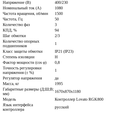
Напряжение (В)
400/230
Номинальный ток (А)
1080
Частота вращения, об/мин
1500
Частота, Гц
50
Количество фаз
3
КПД, %
94
Шаг обмотки
2/3
Количество опорных
1
подшипников
Класс защиты обмотки
IP21 (IP23)
Степень изоляции
Н
Фактор мощности (cos φ)
0,8
Точность регулировки
1
напряжения (± %)
Регулятор напряжения
да
Масса, кг
1995
Габаритные размеры (Д;Ш;В;
1670x870x1180
мм)
Модель
Контроллер Lovato RGK800
Язык интерфейса
русский
контроллера