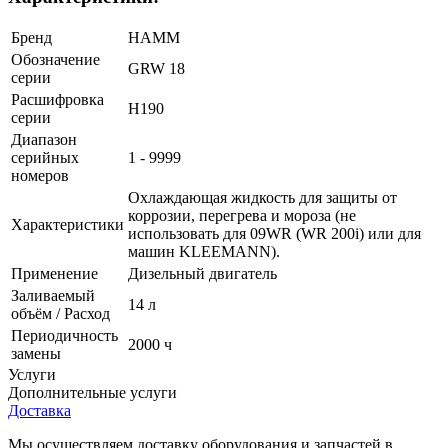
Бренд
HAMM
Обозначение
GRW 18
серии
Расшифровка
H190
серии
Диапазон
серийных
1 - 9999
номеров
Охлаждающая жидкость для защиты от
коррозии, перегрева и мороза (не
Характеристики
использовать для 09WR (WR 200i) или для
машин KLEEMANN).
Применение
Дизельный двигатель
Заливаемый
14 л
объём / Расход
Периодичность
2000 ч
замены
Услуги
Дополнительные услуги
Доставка
Мы осуществляем доставку оборудования и запчастей в