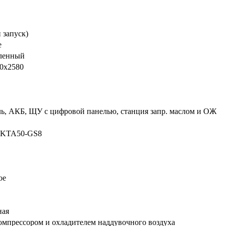
 запуск)
е
ленный
0х2580
ь, АКБ, ЩУ с цифровой панелью, станция запр. маслом и ОЖ
 KTA50-GS8
ое
ная
омпрессором и охладителем наддувочного воздуха