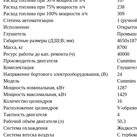
Расход топлива при 50% мощности л/ч
167
Расход топлива при 75% мощности л/ч
238
Расход топлива при 100% мощности л/ч
309
Степень автоматизации
1 (ручной
Исполнение
Открыто
Глушитель
Промыш
Габаритные размеры (Д;Ш;В; мм)
4650х187
Масса, кг
8700
Ресурс работы до кап. ремонта (ч)
40000
Производитель двигателя
Cummins
Комплектация
Глушител
Напряжение бортового электрооборудования, (В)
24
Модель
Cummins
Мощность номинальная, кВт
1287
Мощность максимальная, кВт
1429
Количество цилиндров
16
Расположение цилиндров
V-образн
Тактность двигателя
4
Рабочий объём двигателя (л)
50,3
Система охлаждения
Жидкост
Система впуска воздуха
С турбок