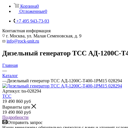
Корзина
0
Отложенные
0
+7 495 943-73-93
Контактная информация
г. Москва, ул. Малая Семеновская, д. 9
info@rock-unit.ru
Дизельный генератор ТСС АД-1200С-Т4
Главная
—
Каталог
—
Дизельный генератор ТСС АД-1200С-Т400-1РМ15 028294
Артикул:
tss-028294
ТСС
19 490 860
руб
Варианты цен
19 490 860
руб
Подробности
Отправить запрос
Наши менеджеры обязательно свяжутся с вами и уточнят услови