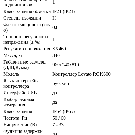
1
подшипников
Класс защиты обмотки
IP21 (IP23)
Степень изоляции
H
Фактор мощности (cos
0,8
φ)
Точность регулировки
1
напряжения (± %)
Регулятор напряжения
SX460
Масса, кг
340
Габаритные размеры
960х540х810
(Д;Ш;В; мм)
Модель
Контроллер Lovato RGK600
Язык интерфейса
русский
контроллера
Интерфейс USB
да
Выбор режима
да
измерения
Класс защиты
IP54 (IP65)
Частота, Гц
50 / 60
Напряжение (В)
7 - 33
Функция задержки
да