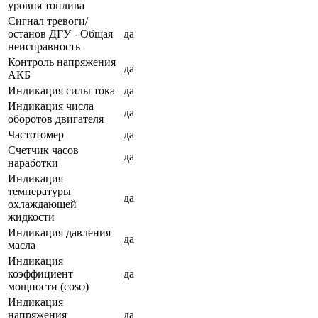
уровня топлива
Сигнал тревоги/
останов ДГУ - Общая
да
неисправность
Контроль напряжения
да
АКБ
Индикация силы тока
да
Индикация числа
да
оборотов двигателя
Частотомер
да
Счетчик часов
да
наработки
Индикация
температуры
да
охлаждающей
жидкости
Индикация давления
да
масла
Индикация
коэффициент
да
мощности (cosφ)
Индикация
напряжения
да