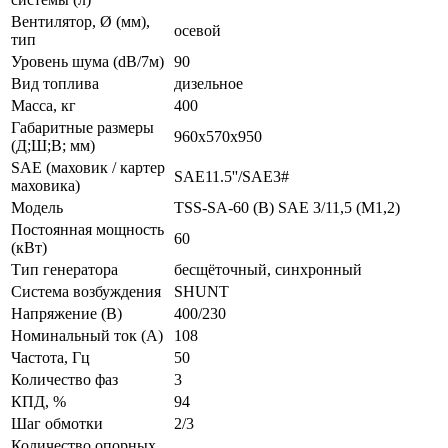
Вентилятор, Ø (мм),
осевой
тип
Уровень шума (dB/7м)
90
Вид топлива
дизельное
Масса, кг
400
Габаритные размеры
960x570x950
(Д;Ш;В; мм)
SAE (маховик / картер
SAE11.5''/SAE3#
маховика)
Модель
TSS-SA-60 (B) SAE 3/11,5 (М1,2)
Постоянная мощность
60
(кВт)
Тип генератора
бесщёточный, синхронный
Система возбуждения
SHUNT
Напряжение (В)
400/230
Номинальный ток (А)
108
Частота, Гц
50
Количество фаз
3
КПД, %
94
Шаг обмотки
2/3
Количество опорных