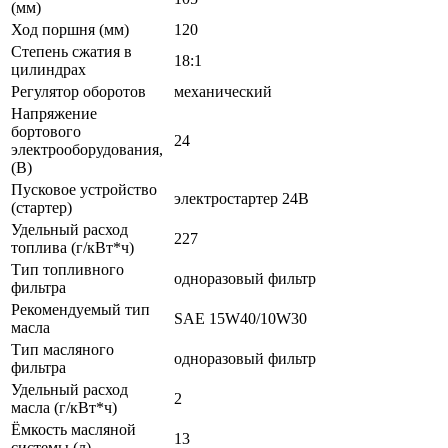
(мм)
Ход поршня (мм)
120
Степень сжатия в
18:1
цилиндрах
Регулятор оборотов
механический
Напряжение
бортового
24
электрооборудования,
(В)
Пусковое устройство
электростартер 24В
(стартер)
Удельный расход
227
топлива (г/кВт*ч)
Тип топливного
одноразовый фильтр
фильтра
Рекомендуемый тип
SAE 15W40/10W30
масла
Тип масляного
одноразовый фильтр
фильтра
Удельный расход
2
масла (г/кВт*ч)
Ёмкость масляной
13
системы (л)