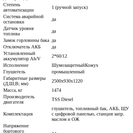
Степень
1 (ручной запуск)
автоматизации
Система аварийной
да
остановки
Датчик уровня
да
топлива
Замок горловины бака
да
Отключатель АКБ
да
Установленный
2*60/12
аккумулятор Ah/V
Исполнение
ШумозащитныйКожух
Глушитель
промышленный
Габаритные размеры
2500x930x1220
(Д;Ш;В; мм)
Масса, кг
1474
Производитель
TSS Diesel
двигателя
глушитель, топливный бак, АКБ, ЩУ
Комплектация
с цифровой панелью, станция запр.
маслом и ОЖ
Напряжение
бортового