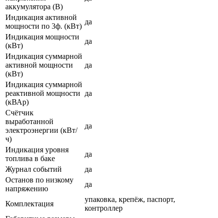
аккумулятора (В)
Индикация активной
да
мощности по 3ф. (кВт)
Индикация мощности
да
(кВт)
Индикация суммарной
активной мощности
да
(кВт)
Индикация суммарной
реактивной мощности
да
(кВАр)
Счётчик
выработанной
да
электроэнергии (кВт/
ч)
Индикация уровня
да
топлива в баке
Журнал событий
да
Останов по низкому
да
напряжению
упаковка, крепёж, паспорт,
Комплектация
контроллер