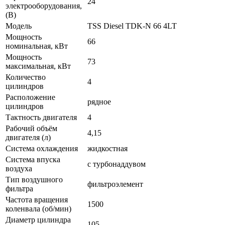
24
электрооборудования,
(В)
Модель
TSS Diesel TDK-N 66 4LT
Мощность
66
номинальная, кВт
Мощность
73
максимальная, кВт
Количество
4
цилиндров
Расположение
рядное
цилиндров
Тактность двигателя
4
Рабочий объём
4,15
двигателя (л)
Система охлаждения
жидкостная
Система впуска
с турбонаддувом
воздуха
Тип воздушного
фильтроэлемент
фильтра
Частота вращения
1500
коленвала (об/мин)
Диаметр цилиндра
105