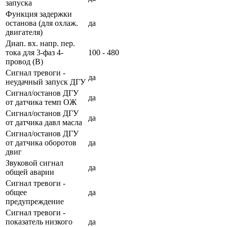
запуска
Функция задержки
останова (для охлаж.
да
двигателя)
Диап. вх. напр. пер.
тока для 3-фаз 4-
100 - 480
провод (В)
Сигнал тревоги -
да
неудачный запуск ДГУ
Сигнал/останов ДГУ
да
от датчика темп ОЖ
Сигнал/останов ДГУ
да
от датчика давл масла
Сигнал/останов ДГУ
от датчика оборотов
да
двиг
Звуковой сигнал
да
общей аварии
Сигнал тревоги -
общее
да
предупреждение
Сигнал тревоги -
показатель низкого
да