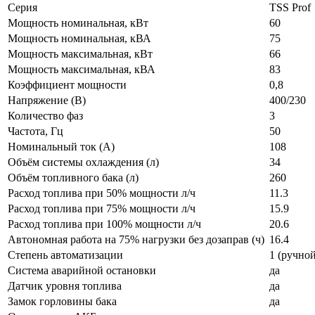
Серия
TSS Prof
Мощность номинальная, кВт
60
Мощность номинальная, кВА
75
Мощность максимальная, кВт
66
Мощность максимальная, кВА
83
Коэффициент мощности
0,8
Напряжение (В)
400/230
Количество фаз
3
Частота, Гц
50
Номинальный ток (А)
108
Объём системы охлаждения (л)
34
Объём топливного бака (л)
260
Расход топлива при 50% мощности л/ч
11.3
Расход топлива при 75% мощности л/ч
15.9
Расход топлива при 100% мощности л/ч
20.6
Автономная работа на 75% нагрузки без дозаправ (ч)
16.4
Степень автоматизации
1 (ручной
Система аварийной остановки
да
Датчик уровня топлива
да
Замок горловины бака
да